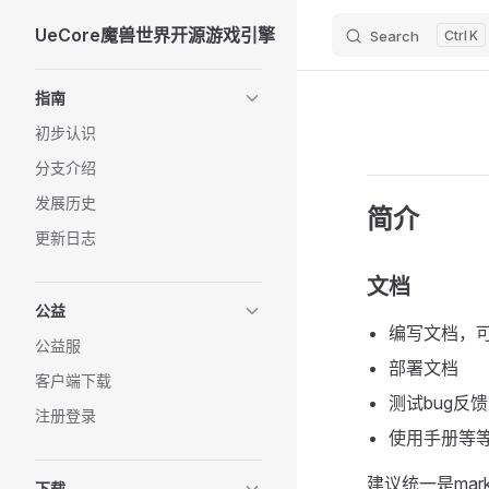
UeCore魔兽世界开源游戏引擎
Search
K
Skip to content
Sidebar Navigation
指南
初步认识
分支介绍
发展历史
简介
更新日志
文档
公益
编写文档，
公益服
部署文档
客户端下载
测试bug反
注册登录
使用手册等
建议统一是mar
下载