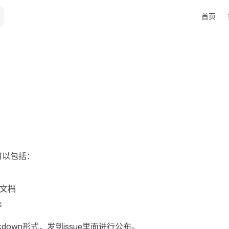
Main Nav
首页
可以包括：
馈文档
等
kdown形式，发到issue里面进行公布。